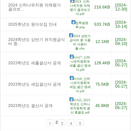
2024. 신하
2024 신하나유치원 자체평가
[2024-
나유치원 자체
216.6KB
결과보...
12-30]
평가 결과보고
서.pdf
[2024-
입학설명
2025학년도 원아모집 안내
533.7KB
10-14]
회.png
2024 상반기
2024학년도 상반기 유치원급식
[2024-
급식비 중 식품
12.1KB
비 중...
09-10]
비 사용비
율.xlsx
서식7_신하
[2024-
나유치원회계
2023학년도 세출결산서 공개
128.4KB
05-27]
세출 결산 명세
서.pdf
서식6_신하
[2024-
나유치원회계
2023학년도 세입결산서 공개
75.5KB
05-27]
세입 결산 명세
서.pdf
서식5_2023
[2024-
학년도 신하나
2023학년도 결산서 공개
45.8KB
05-27]
유치원회계 결
산 총괄표.pdf
2
1
3
4
5