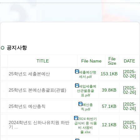
공지사항
File
TITLE
File Name
DATE
Size
[2025-
세출예산명
25학년도 세출본예산
153.1KB
02-26]
세서.pdf
세입세출예
[2025-
25학년도 본예산총괄표(관별)
39.8KB
산관별총괄
02-26]
표.pdf
[2025-
예산총
25학년도 예산총칙
57.1KB
02-26]
칙.pdf
2024 하반기
2024학년도 신하나유치원 하반
[2025-
급식비 중 식품
12.1KB
기 ...
02-17]
비 사용비
율.xlsx