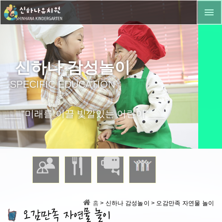
신하나 감성놀이
SPECIFIC EDUCATION
___"미래를 이끌 빛깔있는 어린이"___
홈
> 신하나 감성놀이 > 오감만족 자연물 놀이